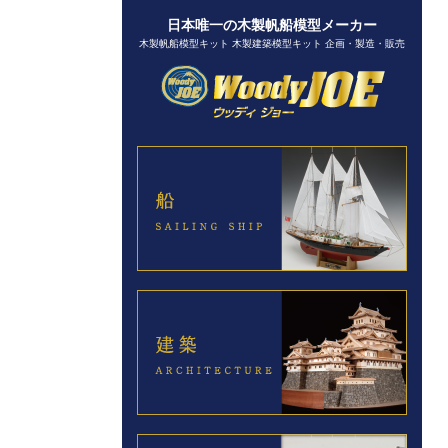
日本唯一の木製帆船模型メーカー
木製帆船模型キット 木製建築模型キット 企画・製造・販売