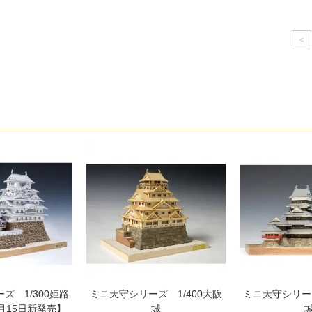
<
ズ 1/300姫路
ミニ天守シリーズ 1/400大阪
ミニ天守シリーズ
5月15日新発売】
城