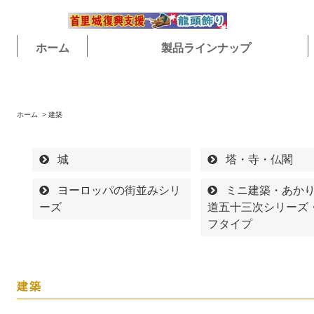
ホーム
製品ラインナップ
ホーム
>
建築
城
塔・寺・仏閣
ヨーロッパの街並みシリ
ミニ建築・あか
ーズ
道五十三次シリーズ
フタイプ
建築