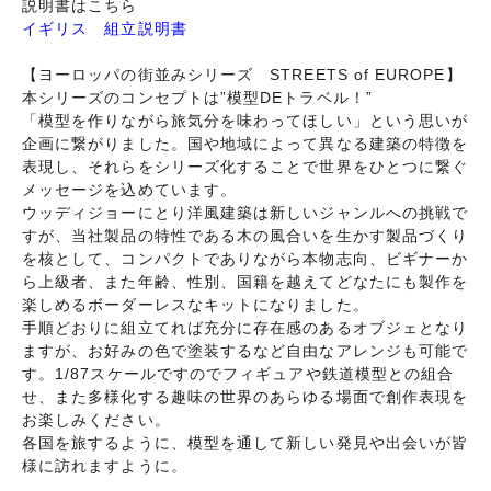
説明書はこちら
イギリス 組立説明書
【ヨーロッパの街並みシリーズ STREETS of EUROPE】
本シリーズのコンセプトは”模型DEトラベル！”
「模型を作りながら旅気分を味わってほしい」という思いが
企画に繋がりました。国や地域によって異なる建築の特徴を
表現し、それらをシリーズ化することで世界をひとつに繋ぐ
メッセージを込めています。
ウッディジョーにとり洋風建築は新しいジャンルへの挑戦で
すが、当社製品の特性である木の風合いを生かす製品づくり
を核として、コンパクトでありながら本物志向、ビギナーか
ら上級者、また年齢、性別、国籍を越えてどなたにも製作を
楽しめるボーダーレスなキットになりました。
手順どおりに組立てれば充分に存在感のあるオブジェとなり
ますが、お好みの色で塗装するなど自由なアレンジも可能で
す。1/87スケールですのでフィギュアや鉄道模型との組合
せ、また多様化する趣味の世界のあらゆる場面で創作表現を
お楽しみください。
各国を旅するように、模型を通して新しい発見や出会いが皆
様に訪れますように。