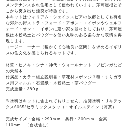
メンテナンスされ住宅として使われています。茅葺屋根とそ
こから突き出た煙突が特徴です。
本キットはウィリアム・シェイクスピアの故郷としても有名
な郊外の街ストラトフォード・アボン・エイボンやウェルフ
ォード・オン・エイボンに建つ家を題材としており、茅葺屋
根は木粉粘土とパウダーを使い丸味のある柔らかな表情を再
現します。
コージーコーナー（暖かくて心地良い空間）を求めるイギリ
スの住文化を感じられるキットです。
材質：ヒノキ・シナ・神代・ウォールナット・ブビンガなど
の天然木
付属品：カラー組立説明書・草花材スポンジ３種・すりガラ
ス用フィルム・石畳紙・木粉粘土・茶パウダー
完成重量：380ｇ
※塗料はキットに含まれておりません。推奨塗料：リキテッ
クス6065/セラミックスタッコ・オイルステイン（薄茶）
完成サイズ：全幅：290ｍｍ 奥行：200ｍｍ 全高
110mm （台板含む）