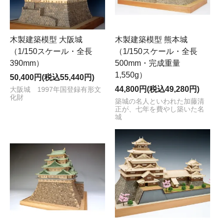
木製建築模型 大阪城
木製建築模型 熊本城
（1/150スケール・全長
（1/150スケール・全長
390mm）
500mm・完成重量
1,550g）
50,400円(税込55,440円)
44,800円(税込49,280円)
大阪城 1997年国登録有形文
化財
築城の名人といわれた加藤清
正が、七年を費やし築いた名
城