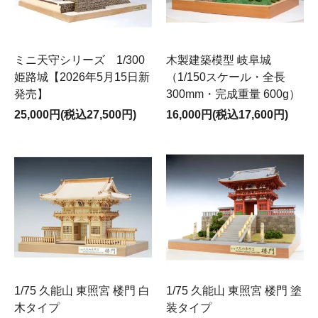
ミニ天守シリーズ 1/300
木製建築模型 岐阜城
姫路城【2026年5月15日新
（1/150スケール・全長
発売】
300mm・完成重量 600g）
25,000円(税込27,500円)
16,000円(税込17,600円)
1/75 久能山 東照宮 楼門 白
1/75 久能山 東照宮 楼門 塗
木タイプ
装タイプ