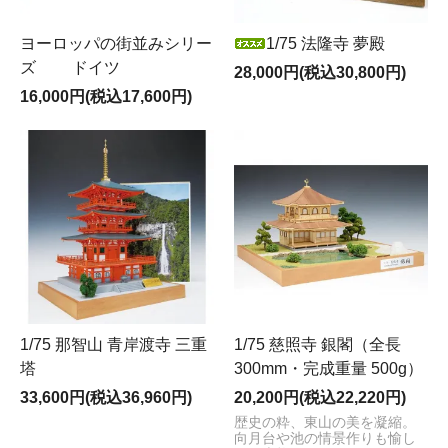
ヨーロッパの街並みシリー
1/75 法隆寺 夢殿
ズ ドイツ
28,000円(税込30,800円)
16,000円(税込17,600円)
1/75 那智山 青岸渡寺 三重
1/75 慈照寺 銀閣（全長
塔
300mm・完成重量 500g）
33,600円(税込36,960円)
20,200円(税込22,220円)
歴史の粋、東山の美を凝縮。
向月台や池の情景作りも愉し