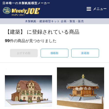
日本唯一の木製帆船模型メーカー
メニュー
木製帆船・建築模型キット 企画・製造・販売
【建築】 に登録されている商品
99
件の商品が見つかりました
おすすめ順
価格順
新着順