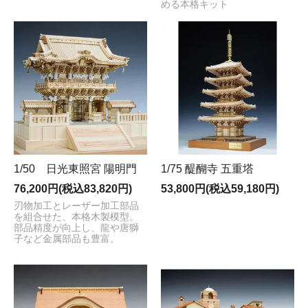
める本格キット
1/50 日光東照宮 陽明門
1/75 醍醐寺 五重塔
76,200円(税込83,820円)
53,800円(税込59,180円)
刃物加工とレーザー加工部品
を組合せた、本格木製模型。
部品精度が向上し、龍や唐獅
子など金属部品も豊富。