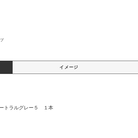
ープ
イメージ
ュートラルグレー５ １本