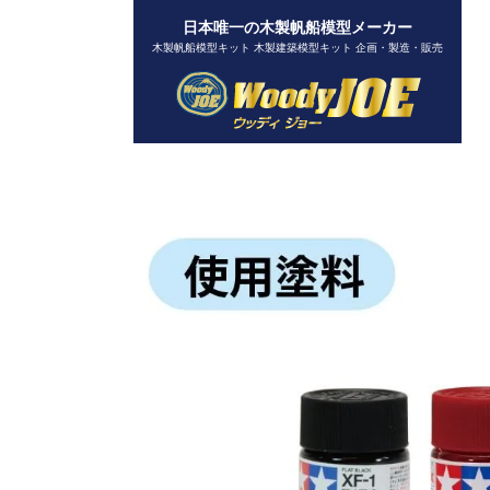
日本唯一の木製帆船模型メーカー
木製帆船模型キット 木製建築模型キット 企画・製造・販売