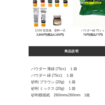
1/150 首里城 塗料一式
パウダー緑 75ｃｃ
3,800円(税込4,180円)
70円(税込77円)
商品説明
パウダー 薄緑 (75cc) １袋
パウダー 緑 (75cc) １袋
砂利 ブラウン (20g) １袋
砂利 ミックス (20g) １袋
砂利模様紙 260mmx260mm 1枚