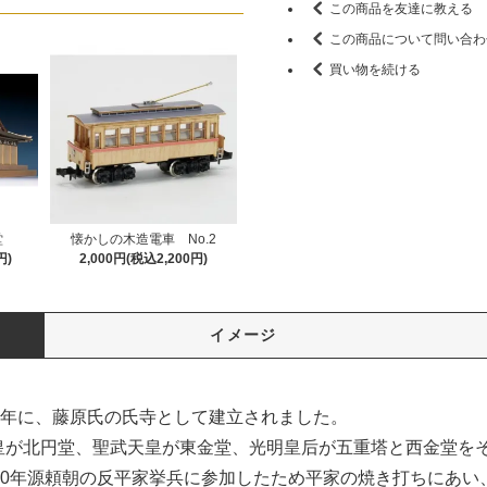
この商品を友達に教える
この商品について問い合わ
買い物を続ける
堂
懐かしの木造電車 No.2
円)
2,000円(税込2,200円)
イメージ
0年に、藤原氏の氏寺として建立されました。
皇が北円堂、聖武天皇が東金堂、光明皇后が五重塔と西金堂を
80年源頼朝の反平家挙兵に参加したため平家の焼き打ちにあ