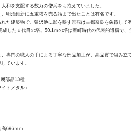
、大和を支配する数万の僧兵をも抱えていました。
え、明治維新に五重塔を売る話まで出たことは有名です。
られた建築物で、猿沢池に影を映す景観は古都奈良を象徴して
に完成した６代目の塔。50.1ｍの塔は室町時代の代表的遺構で
と、専門の職人の手による丁寧な部品加工が、高品質で組み立
現しています。
属部品13種
ワイトメタル）
高696ｍｍ