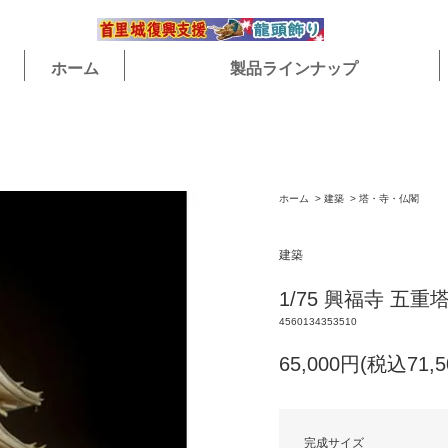
ホーム
製品ラインナップ
ホーム
>
建築
>
塔・寺・仏閣
建築
1/75 興福寺 五重
4560134353510
65,000円(税込71,5
完成サイズ