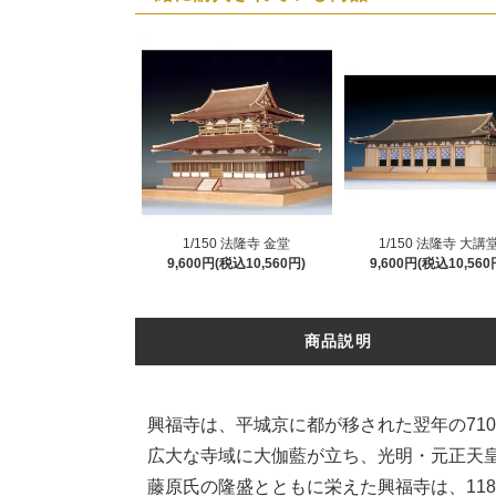
1/150 法隆寺 金堂
1/150 法隆寺 大講
9,600円(税込10,560円)
9,600円(税込10,560
商品説明
興福寺は、平城京に都が移された翌年の71
広大な寺域に大伽藍が立ち、光明・元正天
藤原氏の隆盛とともに栄えた興福寺は、11