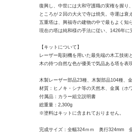
復興し、中世には大和守護職の実権を握り
ところが２回の大火で寺は焼失。寺運は衰
五重塔は、興福寺の建物の中で最もよく知
現在の塔は純和様の手法に従い、1426年
【キットについて】
レーザー彫刻機を用いた最先端の木工技術
木の持つ自然な色が優美で気品ある塔を表
木製レーザー部品23種、木製部品104種、金
材質：ヒノキ・シナ等の天然木、金属（ホ
付属品：カラー組立説明書
総重量：2,300g
※塗料はキットに含まれておりません。
完成サイズ：全幅324ｍｍ 奥行324mm 全