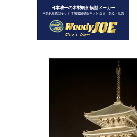
日本唯一の木製帆船模型メーカー
木製帆船模型キット 木製建築模型キット 企画・製造・販売