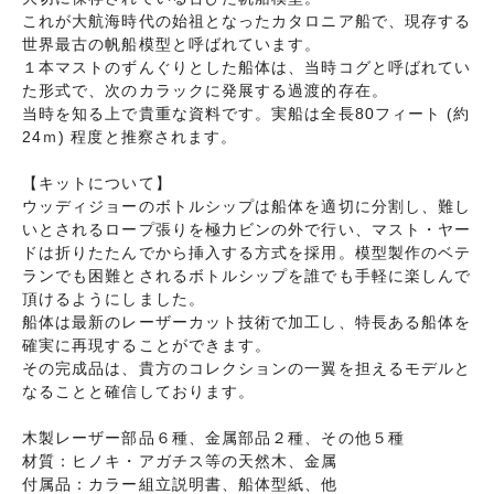
これが大航海時代の始祖となったカタロニア船で、現存する
世界最古の帆船模型と呼ばれています。
１本マストのずんぐりとした船体は、当時コグと呼ばれてい
た形式で、次のカラックに発展する過渡的存在。
当時を知る上で貴重な資料です。実船は全長80フィート (約
24ｍ) 程度と推察されます。
【キットについて】
ウッディジョーのボトルシップは船体を適切に分割し、難し
いとされるロープ張りを極力ビンの外で行い、マスト・ヤー
ドは折りたたんでから挿入する方式を採用。模型製作のベテ
ランでも困難とされるボトルシップを誰でも手軽に楽しんで
頂けるようにしました。
船体は最新のレーザーカット技術で加工し、特長ある船体を
確実に再現することができます。
その完成品は、貴方のコレクションの一翼を担えるモデルと
なることと確信しております。
木製レーザー部品６種、金属部品２種、その他５種
材質：ヒノキ・アガチス等の天然木、金属
付属品：カラー組立説明書、船体型紙、他